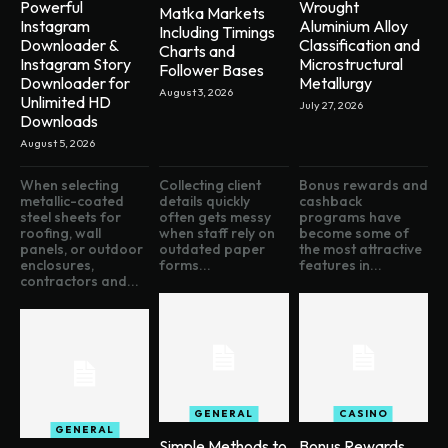
Powerful
Wrought
Matka Markets
Instagram
Aluminium Alloy
Including Timings
Downloader &
Classification and
Charts and
Instagram Story
Microstructural
Follower Bases
Downloader for
Metallurgy
August 3, 2026
Unlimited HD
July 27, 2026
Downloads
August 5, 2026
When selecting
Collecting client
Bonus rewards and
metallic-coated
details quickly
cashback
steel sheets for
often gets messy
programs have
roofing, wall
when staff rely on
become some of
panels, or outdoor
outdated paper
the most attractive
enclosures,
forms...
features in...
contractors and...
GENERAL
CASINO
GENERAL
Simple Methods to
Bonus Rewards