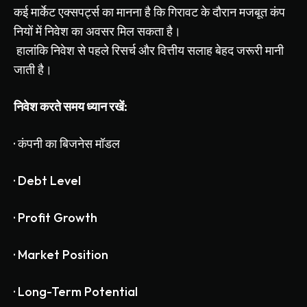
कई
मार्केट
एक्सपर्ट्स
का
मानना
है
कि
गिरावट
के
दौरान
मजबूत
कंप
नियों
में
निवेश
का
अवसर
मिल
सकता
है।
हालांकि
निवेश
से
पहले
रिसर्च
और
वित्तीय
सलाह
बेहद
जरूरी
मानी
जाती
है।
निवेश
करते
समय
ध्यान
रखें
:
·
कंपनी
का
बिजनेस
मॉडल
·
Debt Level
·
Profit Growth
·
Market Position
·
Long-Term Potential