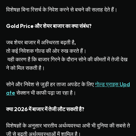
विशेषज्ञ
बिना
रिसर्च
के
निवेश
करने
से
बचने
की
सलाह
देते
हैं।
Gold Price
और
शेयर
बाजार
का
क्या
संबंध
?
जब
शेयर
बाजार
में
अस्थिरता
बढ़ती
है
,
तो
कई
निवेशक
गोल्ड
की
ओर
रुख
करते
हैं।
यही
कारण
है
कि
बाजार
गिरने
के
दौरान
सोने
की
कीमतों
में
तेजी
देख
ने
को
मिल
सकती
है।
सोने
और
निवेश
से
जुड़ी
हर
ताजा
अपडेट
के
लिए
गोल्ड
प्राइस
Upd
ate
सेक्शन
भी
काफी
पढ़ा
जा
रहा
है।
क्या
2026
में
बाजार
में
तेजी
लौट
सकती
है
?
विशेषज्ञों
के
अनुसार
भारतीय
अर्थव्यवस्था
अभी
भी
दुनिया
की
सबसे
ते
जी
से
बढ़ती
अर्थव्यवस्थाओं
में
शामिल
है।