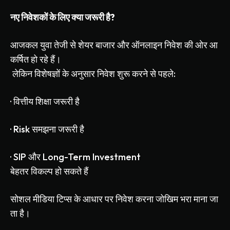
नए
निवेशकों
के
लिए
क्या
जरूरी
है
?
आजकल
युवा
तेजी
से
शेयर
बाजार
और
ऑनलाइन
निवेश
की
ओर
आ
कर्षित
हो
रहे
हैं।
लेकिन
विशेषज्ञों
के
अनुसार
निवेश
शुरू
करने
से
पहले
:
·
वित्तीय
शिक्षा
जरूरी
है
·
Risk
समझना
जरूरी
है
·
SIP
और
Long-Term Investment
बेहतर
विकल्प
हो
सकते
हैं
सोशल
मीडिया
टिप्स
के
आधार
पर
निवेश
करना
जोखिम
भरा
माना
जा
ता
है।