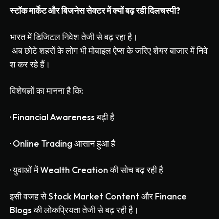
स्टॉक
मार्केट
और
बिजनेस
सेक्टर
में
क्यों
बढ़
रही
दिलचस्पी
?
भारत
में
डिजिटल
निवेश
तेजी
से
बढ़
रहा
है।
अब
छोटे
शहरों
के
लोग
भी
मोबाइल
ऐप्स
के
जरिए
शेयर
बाजार
में
निवे
श
कर
रहे
हैं।
विशेषज्ञों
का
मानना
है
कि
:
·
Financial Awareness
बढ़ी
है
·
Online Trading
आसान
हुआ
है
·
युवाओं
में
Wealth Creation
की
सोच
बढ़
रही
है
इसी
वजह
से
Stock Market Content
और
Finance
Blogs
की
लोकप्रियता
तेजी
से
बढ़
रही
है।