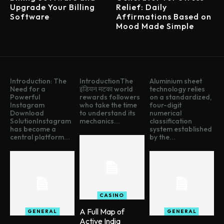
Upgrade Your Billing
Relief: Daily
Software
Affirmations Based on
Mood Made Simple
Introduction: The
IntroductionThe
Aluminium sheet
Need for a
इंडियन मटका world
technology relies
Powerful
rewards followers
on a standardized,
Instagram
who take the time
four-digit
Download
to understand its
numerical
SolutionInstagram
mechanics...
classification
has become a
system established
central platform...
by the...
CASINO
A Full Map of
GENERAL
GENERAL
Active India