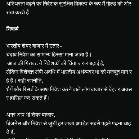
अस्थिरता
बढ़ने
पर
निवेशक
सुरक्षित
विकल्प
के
रूप
में
गोल्ड
की
ओर
रुख
करते
हैं।
निष्कर्ष
भारतीय
शेयर
बाजार
में
उतार
–
चढ़ाव
निवेश
का
सामान्य
हिस्सा
माना
जाता
है।
आज
की
गिरावट
ने
निवेशकों
की
चिंता
जरूर
बढ़ाई
है
,
लेकिन
विशेषज्ञ
लंबी
अवधि
में
भारतीय
अर्थव्यवस्था
को
मजबूत
मान
र
हे
हैं।
सही
रणनीति
,
धैर्य
और
रिसर्च
के
साथ
निवेश
करने
वाले
लोग
बाजार
से
बेहतर
अवस
र
हासिल
कर
सकते
हैं।
अगर
आप
भी
शेयर
बाजार
,
बिजनेस
और
निवेश
से
जुड़ी
हर
ताजा
अपडेट
सबसे
पहले
पढ़ना
चाह
ते
हैं
,