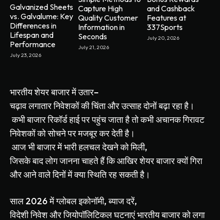
Galvanized Sheets
Capture High
and Cashback
vs. Galvalume: Key
Quality Customer
Features at
Differences in
Information in
337Sports
Lifespan and
Seconds
July 20, 2026
Performance
July 21, 2026
July 23, 2026
भारतीय
शेयर
बाजार
में
उतार
–
चढ़ाव
लगातार
निवेशकों
की
चिंता
और
उत्साह
दोनों
बढ़ा
रहा
है।
कभी
बाजार
रिकॉर्ड
हाई
पर
पहुंच
जाता
है
तो
कभी
अचानक
गिरावट
निवेशकों
को
सोचने
पर
मजबूर
कर
देती
है।
आज
भी
बाजार
में
भारी
हलचल
देखने
को
मिली
,
जिसके
बाद
लोग
जानना
चाहते
हैं
कि
आखिर
शेयर
बाजार
क्यों
गिरा
और
आने
वाले
दिनों
में
क्या
स्थिति
रह
सकती
है।
साल
2026
में
ग्लोबल
इकोनॉमी
,
ब्याज
दरें
,
विदेशी
निवेश
और
जियोपॉलिटिकल
घटनाएं
भारतीय
बाजार
को
लगा