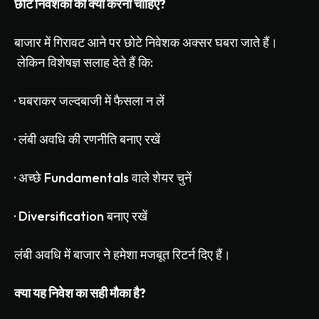
छोटे
निवेशकों
को
क्या
करना
चाहिए
?
बाजार
में
गिरावट
आने
पर
छोटे
निवेशक
अक्सर
घबरा
जाते
हैं।
लेकिन
विशेषज्ञ
सलाह
देते
हैं
कि
:
·
घबराकर
जल्दबाजी
में
फैसला
न
लें
·
लंबी
अवधि
की
रणनीति
बनाए
रखें
·
अच्छे
Fundamentals
वाले
शेयर
चुनें
·
Diversification
बनाए
रखें
लंबी
अवधि
में
बाजार
ने
हमेशा
मजबूत
रिटर्न
दिए
हैं।
क्या
यह
निवेश
का
सही
मौका
है
?