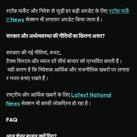
स्टॉक
मार्केट
और
निवेश
से
जुड़ी
हर
बड़ी
अपडेट
के
लिए
स्टॉक
मार्के
ट
News
सेक्शन
भी
लगातार
अपडेट
किया
जाता
है।
सरकार
और
अर्थव्यवस्था
की
नीतियों
का
कितना
असर
?
सरकार
की
नई
नीतियां
,
बजट
,
टैक्स
सिस्टम
और
ब्याज
दरें
सीधे
बाजार
को
प्रभावित
करती
हैं।
यही
कारण
है
कि
निवेशक
आर्थिक
और
राजनीतिक
खबरों
पर
लगाता
र
नजर
बनाए
रखते
हैं।
राष्ट्रीय
और
आर्थिक
खबरों
के
लिए
Latest National
News
सेक्शन
भी
काफी
लोकप्रिय
हो
रहा
है।
FAQ
आज
शेयर
बाजार
क्यों
गिरा
?