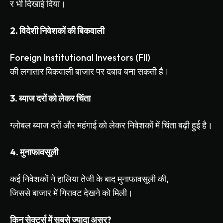
र
भी
दिखाई
दिया।
2.
विदेशी
निवेशकों
की
बिकवाली
Foreign Institutional Investors (FII)
की
लगातार
बिकवाली
बाजार
पर
दबाव
बना
सकती
है।
3.
ब्याज
दरों
को
लेकर
चिंता
ग्लोबल
ब्याज
दरों
और
महंगाई
को
लेकर
निवेशकों
में
चिंता
बढ़ी
हुई
है।
4.
मुनाफावसूली
कई
निवेशकों
ने
हालिया
तेजी
के
बाद
मुनाफावसूली
की
,
जिससे
बाजार
में
गिरावट
देखने
को
मिली।
किन
सेक्टर्स
में
सबसे
ज्यादा
असर
?