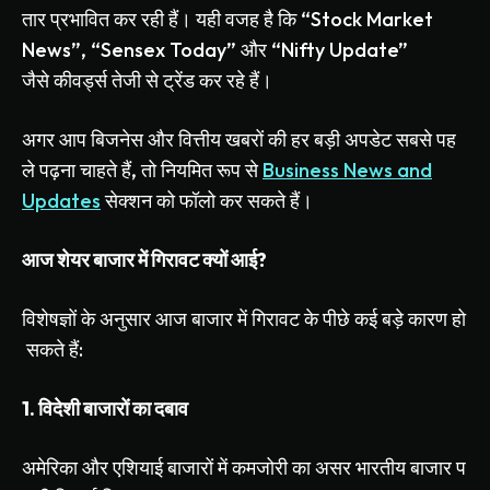
तार
प्रभावित
कर
रही
हैं।
यही
वजह
है
कि
“Stock Market
News”, “Sensex Today”
और
“Nifty Update”
जैसे
कीवर्ड्स
तेजी
से
ट्रेंड
कर
रहे
हैं।
अगर
आप
बिजनेस
और
वित्तीय
खबरों
की
हर
बड़ी
अपडेट
सबसे
पह
ले
पढ़ना
चाहते
हैं
,
तो
नियमित
रूप
से
Business News and
Updates
सेक्शन
को
फॉलो
कर
सकते
हैं।
आज
शेयर
बाजार
में
गिरावट
क्यों
आई
?
विशेषज्ञों
के
अनुसार
आज
बाजार
में
गिरावट
के
पीछे
कई
बड़े
कारण
हो
सकते
हैं
:
1.
विदेशी
बाजारों
का
दबाव
अमेरिका
और
एशियाई
बाजारों
में
कमजोरी
का
असर
भारतीय
बाजार
प