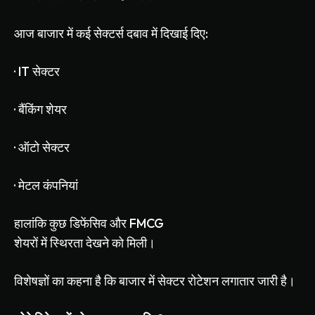
आज
बाजार
में
कई
सेक्टर्स
दबाव
में
दिखाई
दिए
:
·
IT
सेक्टर
·
बैंकिंग
शेयर
·
ऑटो
सेक्टर
·
मेटल
कंपनियां
हालांकि
कुछ
डिफेंसिव
और
FMCG
शेयरों
में
स्थिरता
देखने
को
मिली।
विशेषज्ञों
का
कहना
है
कि
बाजार
में
सेक्टर
रोटेशन
लगातार
जारी
है।